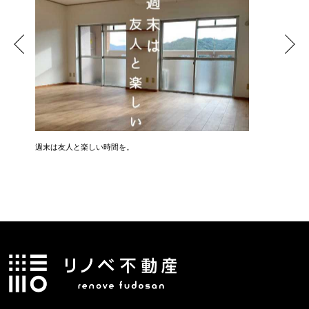
週末は友人と楽しい時間を。
『中古戸