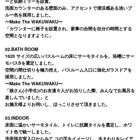
ーと収納ミラーを設置。
洗面カウンターのある壁面のみ、アクセントで清涼感ある淡いブ
ルー色を採用しました。
〜Make The WAKUWAKU〜
「カウンターに椅子を設置され、家事の合間を自分の時間とする
空間となりますように」
02.BATH ROOM
1620 サイズの広いバスルームの床にサーモタイルを。浴槽にサー
モバスSを選定しました。
空間の間仕切りを極力控え、バスルーム入口に強化ガラスドアを
採用しました。
〜Make The WAKUWAKU〜
「娘さん(小学生)のお友達６人がお泊りした際、みんなでお風呂を
楽しんでいました」と
お施主様よりお伺いし、ほっこりさせて頂きました。
03.INDOOR
床面に温かいサーモタイル、トイレに抗菌タイルを選定し、ホワ
イト色で統一しました。
洗面脱衣室入口からみて コの字をイメージし、水まわりをレイア