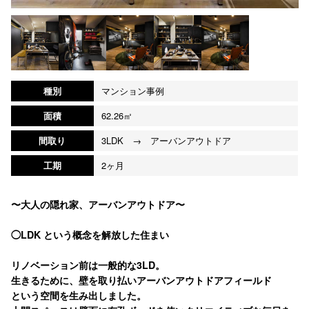
種別
マンション事例
面積
62.26㎡
間取り
3LDK → アーバンアウトドア
工期
2ヶ月
〜大人の隠れ家、アーバンアウトドア〜
◯LDK という概念を解放した住まい
リノベーション前は一般的な3LD。
生きるために、壁を取り払いアーバンアウトドアフィールド
という空間を生み出しました。