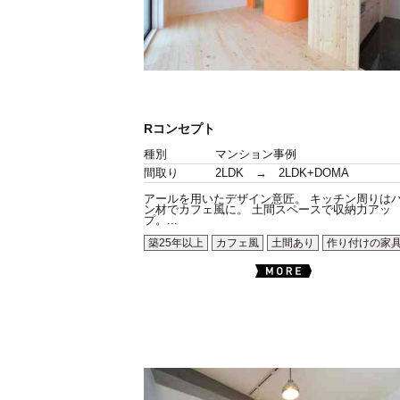
Rコンセプト
種別
マンション事例
間取り
2LDK → 2LDK+DOMA
アールを用いたデザイン意匠。 キッチン周りは
ン材でカフェ風に。 土間スペースで収納力アッ
プ。...
築25年以上
カフェ風
土間あり
作り付けの家