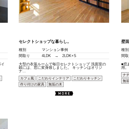
セレクトショップな暮らし。
壁
種別
マンション事例
種別
間取り
4LDK → 2LDK+S
間取
パイ
大型の衣装ルームで毎日セレクトショップ 洗面室の
■窓
鏡には、窓に変身致しました。 キッチンはオリジ
用。
ナ...
ナ
具
カフェ風
こだわりインテリア
こだわりキッチン
無
作り付けの家具
無垢の木