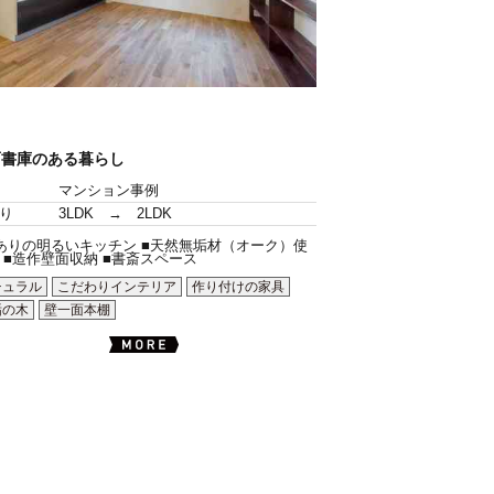
面書庫のある暮らし
マンション事例
り
3LDK → 2LDK
ありの明るいキッチン ■天然無垢材（オーク）使
 ■造作壁面収納 ■書斎スペース
チュラル
こだわりインテリア
作り付けの家具
垢の木
壁一面本棚